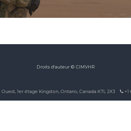
Droits d'auteur © CIMVHR
g Ouest, 1er étage Kingston, Ontario, Canada K7L 2X3
+1 