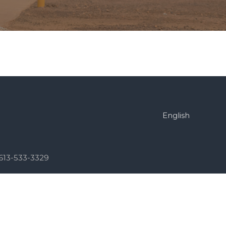
English
613-533-3329